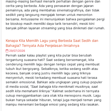
masing-masing berhasil menarik perhatian dengan genre dan
cerita yang berbeda. Ada yang penasaran dengan jajaran
pemainnya, ada yang membahas sinematografinya, dan tidak
sedikit yang langsung mengajak teman untuk menonton
bersama. Antusiasme ini menunjukkan bahwa pengalaman pergi
ke bioskop masih memiliki daya tarik tersendiri, meski kini
banyak pilihan layanan
streaming
yang bisa dinikmati dari rumah.
Kenapa Kita Memilih Lagu yang Berbeda Saat Sedih dan
Bahagia? Ternyata Ada Penjelasan Ilmiahnya
29/07/2026
Pernah sadar kalau playlist yang kita putar bisa berubah
tergantung suasana hati? Saat sedang bersemangat, kita
cenderung memilih lagu dengan tempo cepat yang membuat
tubuh ikut bergoyang. Sebaliknya, ketika sedang sedih atau
kecewa, banyak orang justru memilih lagu yang liriknya
menyentuh, meski terkadang membuat suasana hati terasa
semakin emosional. Bahkan ada ungkapan yang cukup populer
di media sosial,
"Saat bahagia kita menikmati musiknya, saat
sedih kita memahami liriknya."
Kalimat sederhana ini ternyata
cukup menggambarkan cara otak kita merespons musik. Lagu
bukan hanya sekadar hiburan, tetapi juga menjadi teman yang
mampu menemani berbagai emosi yang sedang kita rasakan.