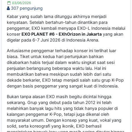
03/06/2026
307 pengunjung
Kabar yang sudah lama ditunggu akhirnya menjadi
kenyataan. Setelah bertahun-tahun dinantikan para
penggemar, EXO kembali menyapa EXO-L Indonesia melalui
konser
EXO PLANET #6 - EXhOrizon in Jakarta
yang akan
digelar pada 6-7 Juni 2026 di Indonesia Arena.
Antusiasme penggemar terhadap konser ini terlihat luar
biasa. Tiket untuk kedua hari pertunjukan bahkan
dikabarkan habis terjual dalam waktu singkat saat sesi
penjualan berlangsung beberapa waktu lalu. Hal ini
membuktikan bahwa meskipun sudah lebih dari satu
dekade berkarier, EXO tetap menjadi salah satu grup K-Pop
dengan basis penggemar yang sangat kuat di Indonesia.
Bukan tanpa alasan EXO masih begitu dicintai hingga
sekarang. Grup yang debut pada tahun 2012 ini telah
melahirkan banyak lagu hits yang tidak hanya populer di
kalangan penggemar K-Pop, tetapi juga dikenal oleh
masyarakat umum. Dengan konsep yang kuat, vokal yang
solid, serta koreografi yang ikonik, EXO berhasil
menciptakan banyak lagu yang masih sering diputar hingga