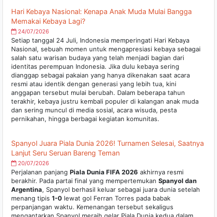
Hari Kebaya Nasional: Kenapa Anak Muda Mulai Bangga
Memakai Kebaya Lagi?
24/07/2026
Setiap tanggal 24 Juli, Indonesia memperingati Hari Kebaya
Nasional, sebuah momen untuk mengapresiasi kebaya sebagai
salah satu warisan budaya yang telah menjadi bagian dari
identitas perempuan Indonesia. Jika dulu kebaya sering
dianggap sebagai pakaian yang hanya dikenakan saat acara
resmi atau identik dengan generasi yang lebih tua, kini
anggapan tersebut mulai berubah. Dalam beberapa tahun
terakhir, kebaya justru kembali populer di kalangan anak muda
dan sering muncul di media sosial, acara wisuda, pesta
pernikahan, hingga berbagai kegiatan komunitas.
Spanyol Juara Piala Dunia 2026! Turnamen Selesai, Saatnya
Lanjut Seru Seruan Bareng Teman
20/07/2026
Perjalanan panjang
Piala Dunia FIFA 2026
akhirnya resmi
berakhir. Pada partai final yang mempertemukan
Spanyol dan
Argentina
, Spanyol berhasil keluar sebagai juara dunia setelah
menang tipis
1-0
lewat gol Ferran Torres pada babak
perpanjangan waktu. Kemenangan tersebut sekaligus
mengantarkan Spanyol meraih gelar Piala Dunia kedua dalam