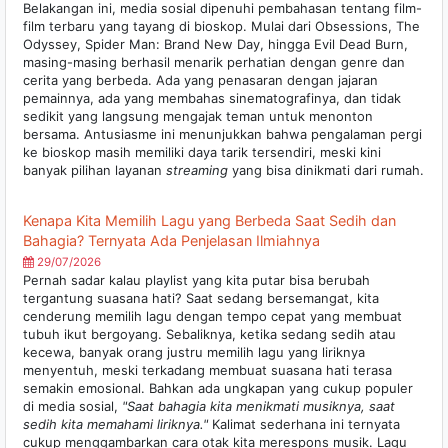
Belakangan ini, media sosial dipenuhi pembahasan tentang film-
film terbaru yang tayang di bioskop. Mulai dari Obsessions, The
Odyssey, Spider Man: Brand New Day, hingga Evil Dead Burn,
masing-masing berhasil menarik perhatian dengan genre dan
cerita yang berbeda. Ada yang penasaran dengan jajaran
pemainnya, ada yang membahas sinematografinya, dan tidak
sedikit yang langsung mengajak teman untuk menonton
bersama. Antusiasme ini menunjukkan bahwa pengalaman pergi
ke bioskop masih memiliki daya tarik tersendiri, meski kini
banyak pilihan layanan
streaming
yang bisa dinikmati dari rumah.
Kenapa Kita Memilih Lagu yang Berbeda Saat Sedih dan
Bahagia? Ternyata Ada Penjelasan Ilmiahnya
29/07/2026
Pernah sadar kalau playlist yang kita putar bisa berubah
tergantung suasana hati? Saat sedang bersemangat, kita
cenderung memilih lagu dengan tempo cepat yang membuat
tubuh ikut bergoyang. Sebaliknya, ketika sedang sedih atau
kecewa, banyak orang justru memilih lagu yang liriknya
menyentuh, meski terkadang membuat suasana hati terasa
semakin emosional. Bahkan ada ungkapan yang cukup populer
di media sosial,
"Saat bahagia kita menikmati musiknya, saat
sedih kita memahami liriknya."
Kalimat sederhana ini ternyata
cukup menggambarkan cara otak kita merespons musik. Lagu